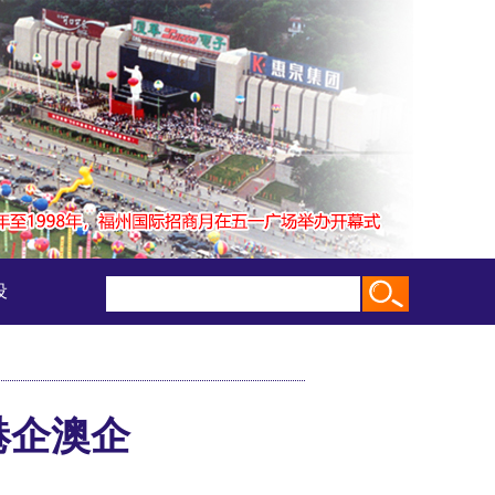
设
港企澳企