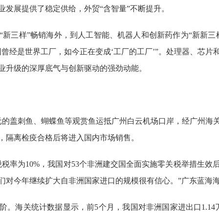
业发展提供了稳定供给，外贸“含智量”不断提升。
“新三样”畅销海外，到人工智能、机器人和创新药作为“新新三
国曾经是世界工厂，如今正在变成‘工厂的工厂’”。处理器、芯片
业升级的深厚底气与创新驱动的强劲动能。
元的盖刺鱼、蝴蝶鱼等观赏鱼运抵广州白云机场口岸，经广州海
，隔离检疫合格后将进入国内市场销售。
税税率为10%，我国对53个非洲建交国全面实施零关税举措生效
们对今年继续扩大自非洲国家进口的规模很有信心。”广东蓝海
阶。海关统计数据显示，前5个月，我国对非洲国家进出口1.14