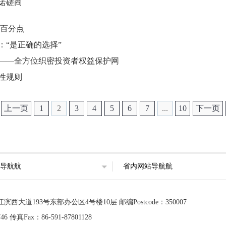
诺磋商
个百分点
“是正确的选择”
切——全方位织密投资者权益保护网
性规则
上一页
1
2
3
4
5
6
7
...
10
下一页
导航航
省内网站导航航
道193号东部办公区4号楼10层 邮编Postcode：350007
 传真Fax：86-591-87801128