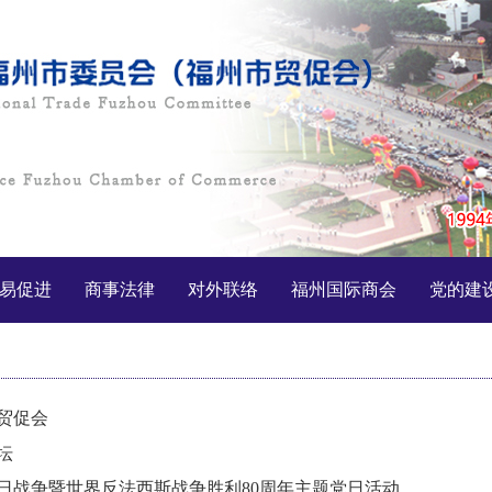
易促进
商事法律
对外联络
福州国际商会
党的建
贸促会
坛
日战争暨世界反法西斯战争胜利80周年主题党日活动