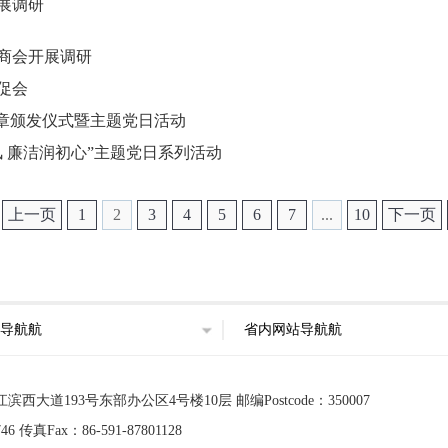
展调研
商会开展调研
促会
念章颁发仪式暨主题党日活动
 廉洁润初心”主题党日系列活动
上一页
1
2
3
4
5
6
7
...
10
下一页
导航航
省内网站导航航
道193号东部办公区4号楼10层 邮编Postcode：350007
 传真Fax：86-591-87801128