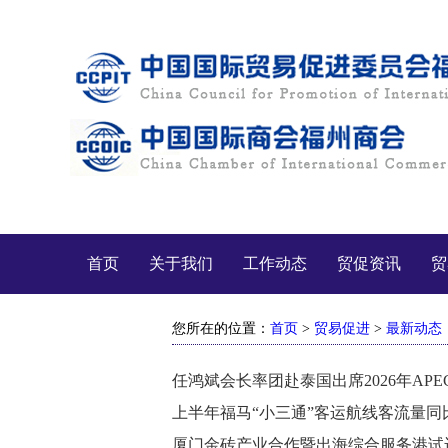
首页
关于我们
工作动态
贸促资讯
贸
您所在的位置：
首页
>
贸易促进
>
最新动态
任鸿斌会长率团赴泰国出席2026年AP
上半年福马“小三通”客运航线客流量同比
厦门金砖产业合作暨出海综合服务港试