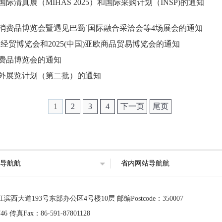
清真展（MIHAS 2025）和国际采购计划（INSP)的通知
消费品博览会暨遇见巴蜀˙国际融合采洽会等4场展会的通知
贸博览会和2025(中国)亚欧商品贸易博览会的通知
消费品博览会的通知
境外展览计划（第二批）的通知
1
2
3
4
下一页
尾页
导航航
省内网站导航航
道193号东部办公区4号楼10层 邮编Postcode：350007
 传真Fax：86-591-87801128